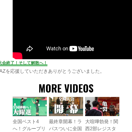
大会終了！そして解散へ！
PAZを応援していただきありがとうございました。
MORE VIDEOS
全国ベスト4
最終章開幕！ラ
大喧嘩勃発！関
へ！グループリ
パスついに全国
西2部レジスタ