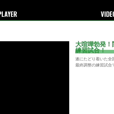
RAPAZ FUTSAL CLUB-日本一のインフルエンス力を持つフットサルチーム-
PLAYER
VIDE
大喧嘩勃発！
練習試合！
遂にたどり着いた全
最終調整の練習試合