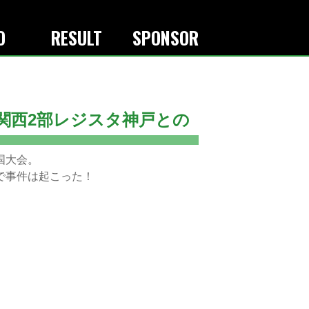
O
RESULT
SPONSOR
関西2部レジスタ神戸との
国大会。
で事件は起こった！