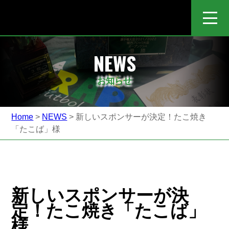
RAPAZ FUTSAL CLUB-日本一のインフルエンス力を持つフットサルチーム-
NEWS
お知らせ
Home
>
NEWS
> 新しいスポンサーが決定！たこ焼き
「たこば」様
新しいスポンサーが決
定！たこ焼き「たこば」
様