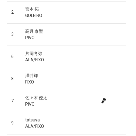
宮本 拓
2
GOLEIRO
高月 泰聖
3
PIVO
片岡冬弥
6
ALA/FIXO
澤井輝
8
FIXO
佐々木 僚太
7
PIVO
tatsuya
9
ALA/FIXO