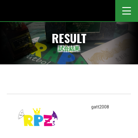
RAPAZ FUTSAL CLUB-日本一のインフルエンス力を持つフットサルチーム-
RESULT
試合結果
gatt2008